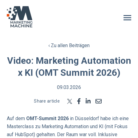
SKIP
TO
CONTENT
Toggle
Menu
Zu allen Beiträgen
Home
Video: Marketing Automation
Referenzen
x KI (OMT Summit 2026)
n
o
T
g
g
l
e
c
h
l
d
r
e
f
o
H
b
S
p
09.03.2026
HubSpot
o
i
r
u
Share article
Veröffentlichungen
Auf dem
OMT-Summit 2026
in Düsseldorf habe ich eine
Team
Masterclass zu Marketing Automation und KI (mit Fokus
auf HubSpot) gehalten. Der Raum war voll. Inklusive