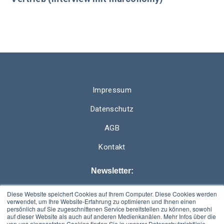
Impressum
Datenschutz
AGB
Kontakt
Newsletter:
Diese Website speichert Cookies auf Ihrem Computer. Diese Cookies werden
E-Mail
*
verwendet, um Ihre Website-Erfahrung zu optimieren und Ihnen einen
persönlich auf Sie zugeschnittenen Service bereitstellen zu können, sowohl
auf dieser Website als auch auf anderen Medienkanälen. Mehr Infos über die
von uns eingesetzten Cookies finden Sie in unserer Datenschutzrichtlinie.